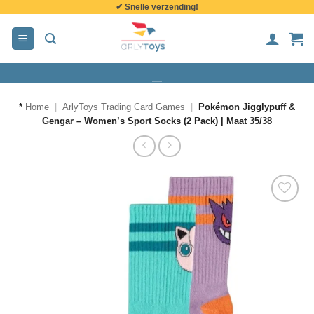
✔ Snelle verzending!
de
inhoud
*
Home
|
ArlyToys Trading Card Games
|
Pokémon Jigglypuff &
Gengar – Women’s Sport Socks (2 Pack) | Maat 35/38