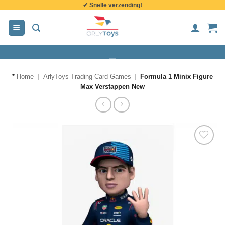
✔ Snelle verzending!
de
inhoud
*
Home
|
ArlyToys Trading Card Games
|
Formula 1 Minix Figure
Max Verstappen New