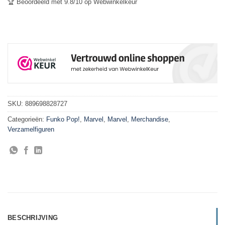
🏆 Beoordeeld met 9.8/10 op Webwinkelkeur
SKU:
889698828727
Categorieën:
Funko Pop!
,
Marvel
,
Marvel
,
Merchandise
,
Verzamelfiguren
BESCHRIJVING