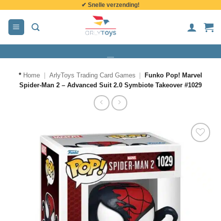
✔ Snelle verzending!
de
inhoud
*
Home
|
ArlyToys Trading Card Games
|
Funko Pop! Marvel
Spider-Man 2 – Advanced Suit 2.0 Symbiote Takeover #1029