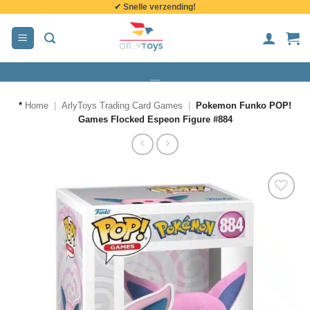
✔ Snelle verzending!
de
inhoud
*
Home
|
ArlyToys Trading Card Games
|
Pokemon Funko POP!
Games Flocked Espeon Figure #884