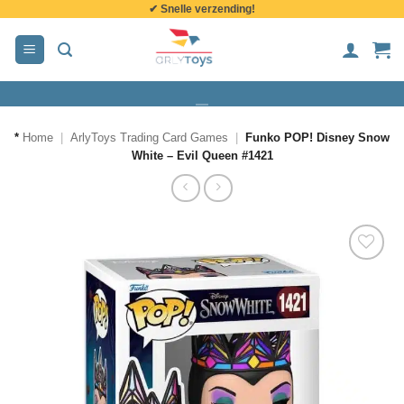
✔ Snelle verzending!
de
inhoud
*
Home
|
ArlyToys Trading Card Games
|
Funko POP! Disney Snow
White – Evil Queen #1421