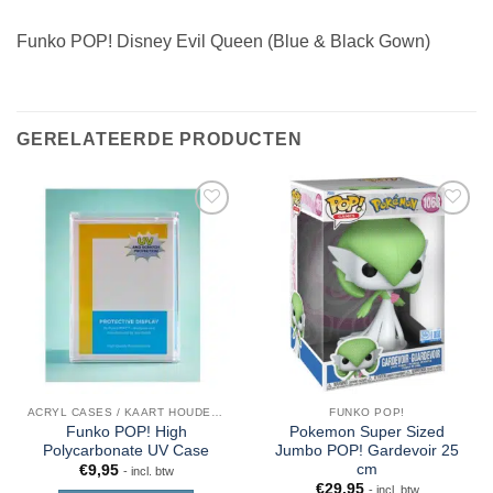
Funko POP! Disney Evil Queen (Blue & Black Gown)
GERELATEERDE PRODUCTEN
ACRYL CASES / KAART HOUDERS
FUNKO POP!
Funko POP! High
Pokemon Super Sized
Polycarbonate UV Case
Jumbo POP! Gardevoir 25
cm
€
9,95
- incl. btw
€
29,95
- incl. btw