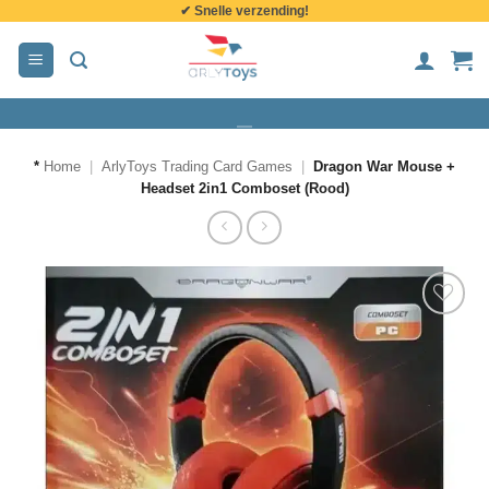
✔ Snelle verzending!
de
inhoud
*
Home
|
ArlyToys Trading Card Games
|
Dragon War Mouse +
Headset 2in1 Comboset (Rood)