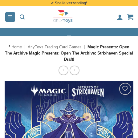
✔ Snelle verzending!
de
inhoud
*
Home
|
ArlyToys Trading Card Games
|
Magic Presents: Open
The Archive Magic Presents: Open The Archive: Strixhaven Special
Draft!