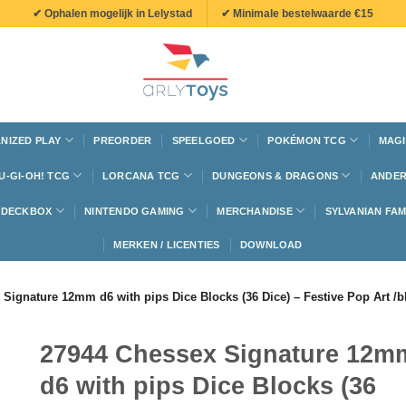
✔ Ophalen mogelijk in Lelystad
✔ Minimale bestelwaarde €15
NIZED PLAY
PREORDER
SPEELGOED
POKÉMON TCG
MAGI
U-GI-OH! TCG
LORCANA TCG
DUNGEONS & DRAGONS
ANDER
N DECKBOX
NINTENDO GAMING
MERCHANDISE
SYLVANIAN FAM
MERKEN / LICENTIES
DOWNLOAD
Signature 12mm d6 with pips Dice Blocks (36 Dice) – Festive Pop Art /b
27944 Chessex Signature 12m
d6 with pips Dice Blocks (36