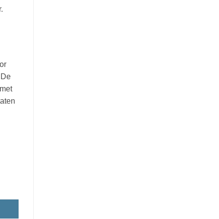
.
or
. De
 met
taten