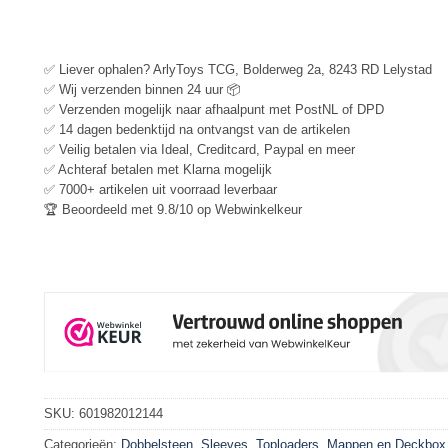
✅ Liever ophalen? ArlyToys TCG, Bolderweg 2a, 8243 RD Lelystad
✅ Wij verzenden binnen 24 uur 📦
✅ Verzenden mogelijk naar afhaalpunt met PostNL of DPD
✅ 14 dagen bedenktijd na ontvangst van de artikelen
✅ Veilig betalen via Ideal, Creditcard, Paypal en meer
✅ Achteraf betalen met Klarna mogelijk
✅ 7000+ artikelen uit voorraad leverbaar
🏆 Beoordeeld met 9.8/10 op Webwinkelkeur
SKU:
601982012144
Categorieën:
Dobbelsteen
,
Sleeves, Toploaders, Mappen en Deckbox