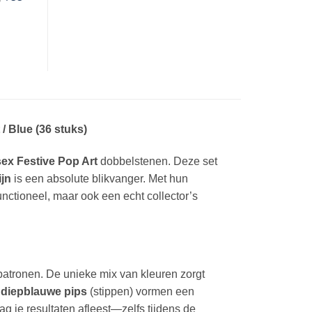
/ Blue (36 stuks)
ex Festive Pop Art
dobbelstenen. Deze set
ijn
is een absolute blikvanger. Met hun
unctioneel, maar ook een echt collector’s
 patronen. De unieke mix van kleuren zorgt
e
diepblauwe pips
(stippen) vormen een
ag je resultaten afleest—zelfs tijdens de