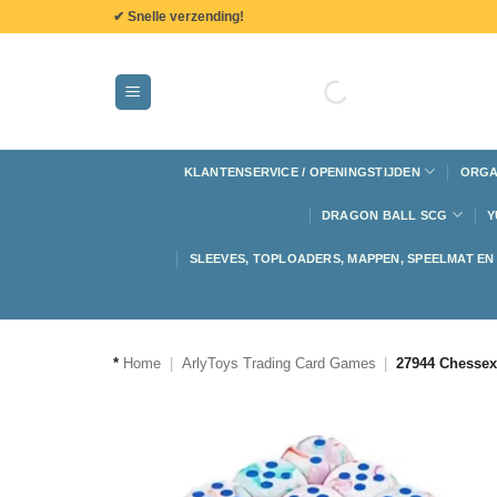
de
✔ Snelle verzending!
inhoud
KLANTENSERVICE / OPENINGSTIJDEN
ORGA
DRAGON BALL SCG
Y
SLEEVES, TOPLOADERS, MAPPEN, SPEELMAT E
*
Home
|
ArlyToys Trading Card Games
|
27944 Chessex 