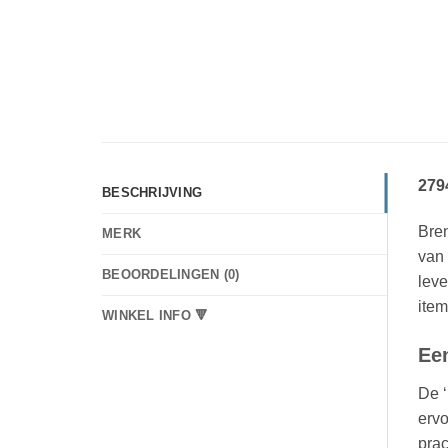
279
BESCHRIJVING
Bre
MERK
van
BEOORDELINGEN (0)
leve
item
WINKEL INFO 🔻
Een
De ‘
ervo
prac