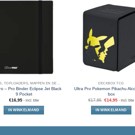
SLEEVES, TOPLOADERS, MAPPEN EN DECKBOX
DECKBOX TCG
ro – Pro Binder Eclipse Jet Black
Ultra Pro Pokemon Pikachu Alco
9 Pocket
box
€
16,95
€
17,95
€
14,95
- incl. btw
- incl. btw
IN WINKELMAND
IN WINKELMAND