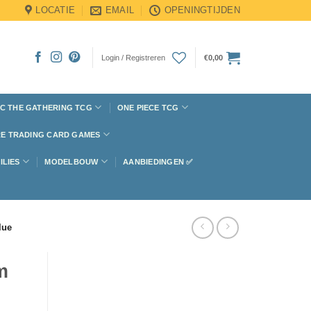
LOCATIE
EMAIL
OPENINGTIJDEN
Login / Registreren
€
0,00
C THE GATHERING TCG
ONE PIECE TCG
E TRADING CARD GAMES
ILIES
MODELBOUW
AANBIEDINGEN ✅
lue
m