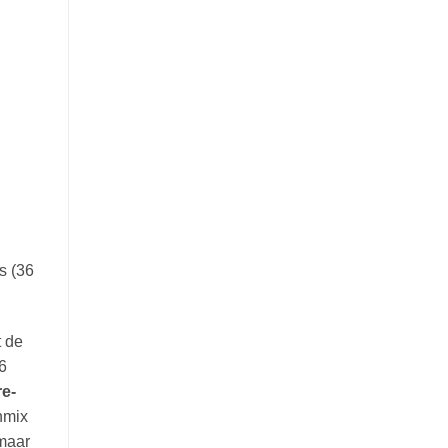
s (36
t de
6
re-
nmix
 maar