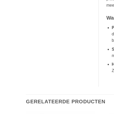
mees
Wa
P
d
b
S
m
H
Z
GERELATEERDE PRODUCTEN