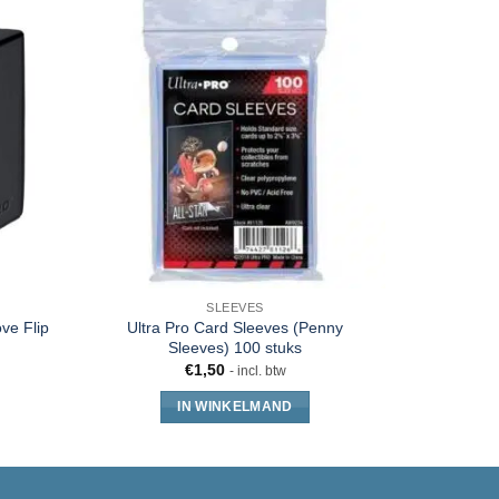
SLEEVES
DIVE
ve Flip
Ultra Pro Card Sleeves (Penny
MTG Comma
Sleeves) 100 stuks
€
1,50
- incl. btw
IN WINKELMAND