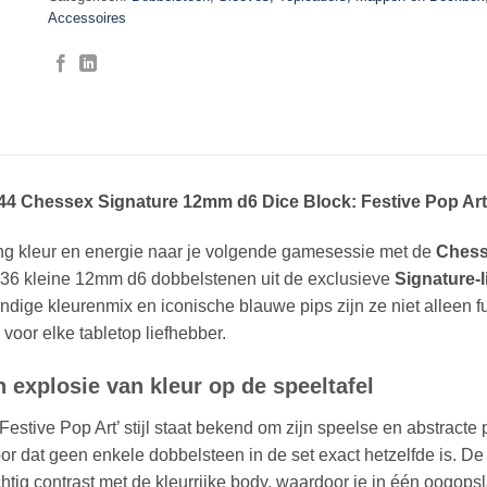
Accessoires
44
Chessex Signature 12mm d6 Dice Block: Festive Pop Art 
ng kleur en energie naar je volgende gamesessie met de
Chess
 36 kleine 12mm d6 dobbelstenen uit de exclusieve
Signature-l
ndige kleurenmix en iconische blauwe pips zijn ze niet alleen f
 voor elke tabletop liefhebber.
 explosie van kleur op de speeltafel
Festive Pop Art’ stijl staat bekend om zijn speelse en abstracte
or dat geen enkele dobbelsteen in de set exact hetzelfde is. D
htig contrast met de kleurrijke body, waardoor je in één oogopsl