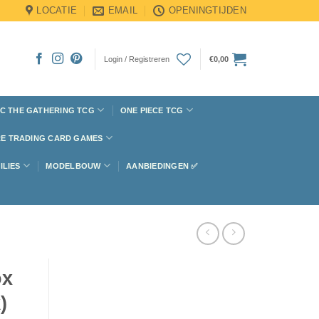
LOCATIE
EMAIL
OPENINGTIJDEN
Login / Registreren
€
0,00
C THE GATHERING TCG
ONE PIECE TCG
E TRADING CARD GAMES
ILIES
MODELBOUW
AANBIEDINGEN ✅
ox
)