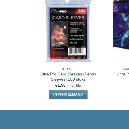
SLEEVES
MA
Ultra Pro Card Sleeves (Penny
Ultra 
Sleeves) 100 stuks
€
1,50
- incl. btw
IN WINKELMAND