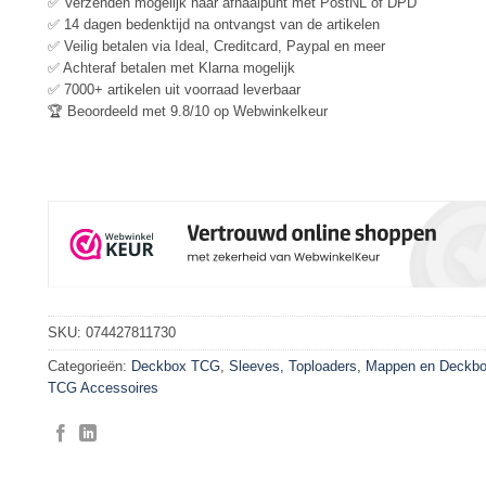
✅ Verzenden mogelijk naar afhaalpunt met PostNL of DPD
✅ 14 dagen bedenktijd na ontvangst van de artikelen
✅ Veilig betalen via Ideal, Creditcard, Paypal en meer
✅ Achteraf betalen met Klarna mogelijk
✅ 7000+ artikelen uit voorraad leverbaar
🏆 Beoordeeld met 9.8/10 op Webwinkelkeur
SKU:
074427811730
Categorieën:
Deckbox TCG
,
Sleeves, Toploaders, Mappen en Deckb
TCG Accessoires