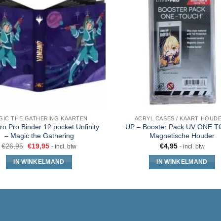
GIC THE GATHERING KAARTEN
ACRYL CASES / KAART HOUD
Pro Pro Binder 12 pocket Unfinity
UP – Booster Pack UV ONE 
– Magic the Gathering
Magnetische Houder
€
26,95
€
19,95
€
4,95
- incl. btw
- incl. btw
IN WINKELMAND
IN WINKELMAND