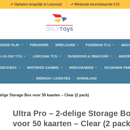
✔ Ophalen mogelijk in Lelystad
✔ Minimale bestelwaarde €15
NIZED PLAY
PREORDER
SPEELGOED
POKÉMON TCG
MAGI
U-GI-OH! TCG
LORCANA TCG
DUNGEONS & DRAGONS
ANDER
N DECKBOX
NINTENDO GAMING
MERCHANDISE
SYLVANIAN FAM
MERKEN / LICENTIES
DOWNLOAD
delige Storage Box voor 50 kaarten – Clear (2 pack)
Ultra Pro – 2-delige Storage B
voor 50 kaarten – Clear (2 pack