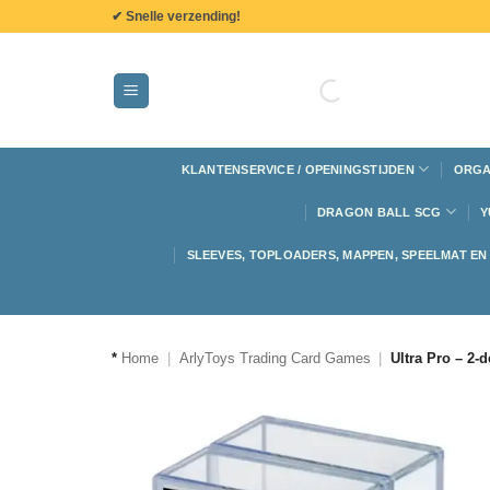
de
✔ Snelle verzending!
inhoud
KLANTENSERVICE / OPENINGSTIJDEN
ORGA
DRAGON BALL SCG
Y
SLEEVES, TOPLOADERS, MAPPEN, SPEELMAT E
*
Home
|
ArlyToys Trading Card Games
|
Ultra Pro – 2-