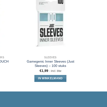
ERS
SLEEVES
TOUCH
Gamegenic Inner Sleeves (Just
Gamegeni
Sleeves) – 100 stuks
€
1,99
- incl. btw
IN WINKELMAND