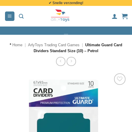
✔ Snelle verzending!
de
inhoud
*
Home
|
ArlyToys Trading Card Games
|
Ultimate Guard Card
Dividers Standard Size (10) – Petrol