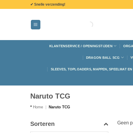
de
✔ Snelle verzending!
inhoud
KLANTENSERVICE / OPENINGSTIJDEN
ORGA
DRAGON BALL SCG
Y
SLEEVES, TOPLOADERS, MAPPEN, SPEELMAT E
Naruto TCG
*
Home
|
Naruto TCG
Geen pr
Sorteren