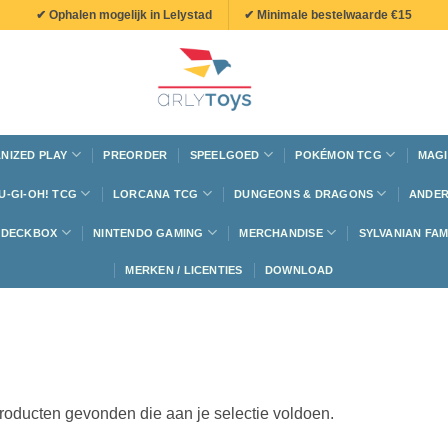
✔ Ophalen mogelijk in Lelystad
✔ Minimale bestelwaarde €15
NIZED PLAY
PREORDER
SPEELGOED
POKÉMON TCG
MAGI
U-GI-OH! TCG
LORCANA TCG
DUNGEONS & DRAGONS
ANDER
N DECKBOX
NINTENDO GAMING
MERCHANDISE
SYLVANIAN FAM
MERKEN / LICENTIES
DOWNLOAD
oducten gevonden die aan je selectie voldoen.