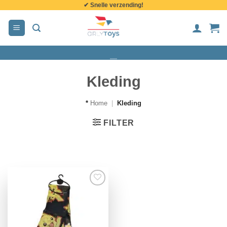
✔ Snelle verzending!
de
inhoud
Kleding
*
Home
|
Kleding
FILTER