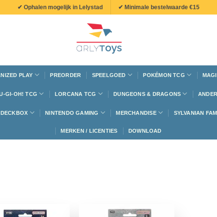
✔ Ophalen mogelijk in Lelystad
✔ Minimale bestelwaarde €15
NIZED PLAY
PREORDER
SPEELGOED
POKÉMON TCG
MAGI
U-GI-OH! TCG
LORCANA TCG
DUNGEONS & DRAGONS
ANDER
N DECKBOX
NINTENDO GAMING
MERCHANDISE
SYLVANIAN FAM
MERKEN / LICENTIES
DOWNLOAD