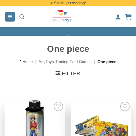
✔ Snelle verzending!
de
inhoud
One piece
*
Home
|
ArlyToys Trading Card Games
|
One piece
FILTER