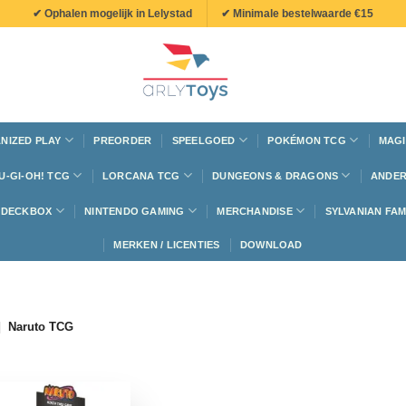
✔ Ophalen mogelijk in Lelystad
✔ Minimale bestelwaarde €15
NIZED PLAY
PREORDER
SPEELGOED
POKÉMON TCG
MAGI
U-GI-OH! TCG
LORCANA TCG
DUNGEONS & DRAGONS
ANDER
N DECKBOX
NINTENDO GAMING
MERCHANDISE
SYLVANIAN FAM
MERKEN / LICENTIES
DOWNLOAD
|
Naruto TCG