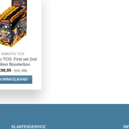
NARUTO TCG
o TCG: First set 2nd
ition Boosterbox
€
98,95
- incl. btw
IN WINKELMAND
KLANTENSERVICE
IN