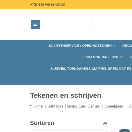
de
✔ Snelle verzending!
inhoud
KLANTENSERVICE / OPENINGSTIJDEN
ORGA
DRAGON BALL SCG
Y
SLEEVES, TOPLOADERS, MAPPEN, SPEELMAT E
Tekenen en schrijven
*
Home
|
ArlyToys Trading Card Games
|
Speelgoed
|
S
Sorteren