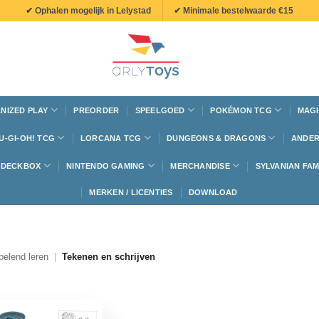
✔ Ophalen mogelijk in Lelystad
✔ Minimale bestelwaarde €15
NIZED PLAY
PREORDER
SPEELGOED
POKÉMON TCG
MAGI
U-GI-OH! TCG
LORCANA TCG
DUNGEONS & DRAGONS
ANDER
N DECKBOX
NINTENDO GAMING
MERCHANDISE
SYLVANIAN FAM
MERKEN / LICENTIES
DOWNLOAD
pelend leren
|
Tekenen en schrijven