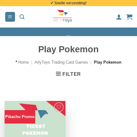
✔ Snelle verzending!
de
inhoud
Play Pokemon
*
Home
|
ArlyToys Trading Card Games
|
Play Pokemon
FILTER
Pikachu Promo