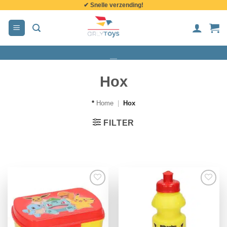
✔ Snelle verzending!
de
inhoud
Hox
*
Home
|
Hox
FILTER