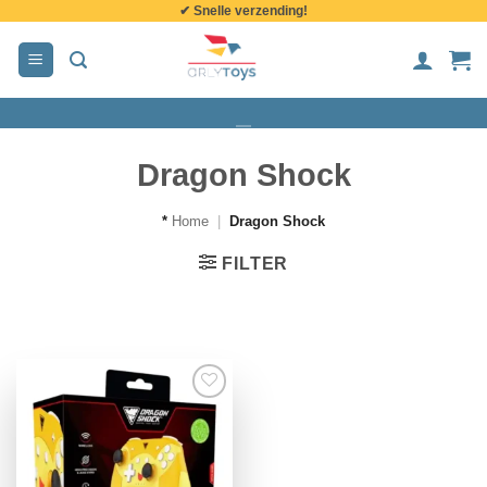
✔ Snelle verzending!
de
inhoud
Dragon Shock
*
Home
|
Dragon Shock
FILTER