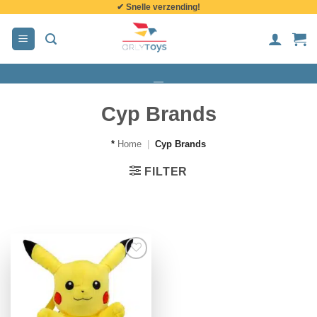
✔ Snelle verzending!
de
inhoud
Cyp Brands
*
Home
|
Cyp Brands
FILTER