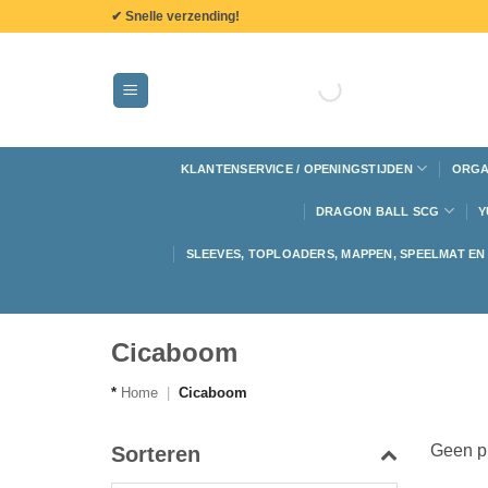
de
✔ Snelle verzending!
inhoud
KLANTENSERVICE / OPENINGSTIJDEN
ORGA
DRAGON BALL SCG
Y
SLEEVES, TOPLOADERS, MAPPEN, SPEELMAT E
Cicaboom
*
Home
|
Cicaboom
Geen pr
Sorteren