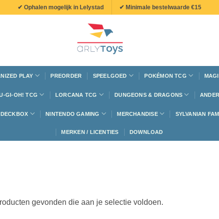
✔ Ophalen mogelijk in Lelystad
✔ Minimale bestelwaarde €15
NIZED PLAY
PREORDER
SPEELGOED
POKÉMON TCG
MAGI
U-GI-OH! TCG
LORCANA TCG
DUNGEONS & DRAGONS
ANDER
N DECKBOX
NINTENDO GAMING
MERCHANDISE
SYLVANIAN FAM
MERKEN / LICENTIES
DOWNLOAD
oducten gevonden die aan je selectie voldoen.