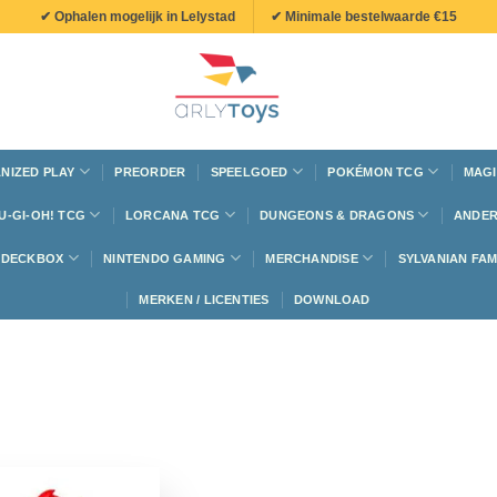
✔ Ophalen mogelijk in Lelystad
✔ Minimale bestelwaarde €15
NIZED PLAY
PREORDER
SPEELGOED
POKÉMON TCG
MAGI
U-GI-OH! TCG
LORCANA TCG
DUNGEONS & DRAGONS
ANDER
N DECKBOX
NINTENDO GAMING
MERCHANDISE
SYLVANIAN FAM
MERKEN / LICENTIES
DOWNLOAD