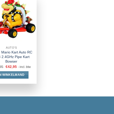
AUTO'S
 Mario Kart Auto RC
8 2.4GHz Pipe Kart
Bowser
95
€
42,95
- incl. btw
IN WINKELMAND