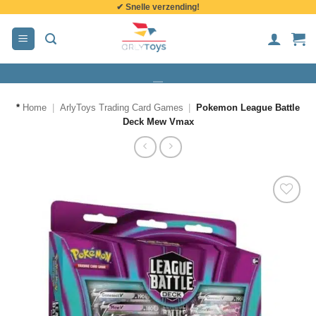
✔ Snelle verzending!
de
inhoud
*
Home
|
ArlyToys Trading Card Games
|
Pokemon League Battle
Deck Mew Vmax