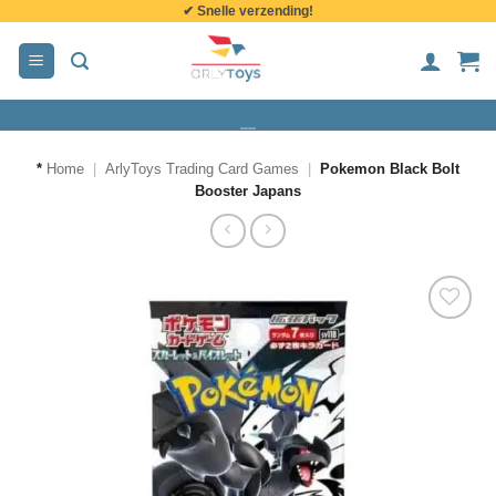
✔ Snelle verzending!
de
inhoud
*
Home
|
ArlyToys Trading Card Games
|
Pokemon Black Bolt
Booster Japans