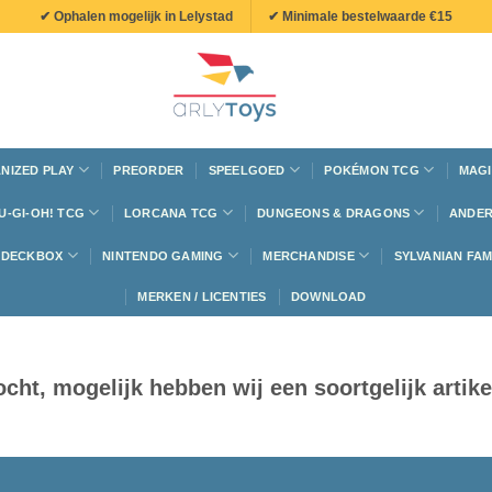
✔ Ophalen mogelijk in Lelystad
✔ Minimale bestelwaarde €15
NIZED PLAY
PREORDER
SPEELGOED
POKÉMON TCG
MAGI
U-GI-OH! TCG
LORCANA TCG
DUNGEONS & DRAGONS
ANDER
N DECKBOX
NINTENDO GAMING
MERCHANDISE
SYLVANIAN FAM
MERKEN / LICENTIES
DOWNLOAD
rkocht, mogelijk hebben wij een soortgelijk arti