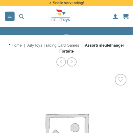
✔ Snelle verzending!
de
inhoud
*
Home
|
ArlyToys Trading Card Games
|
Assorti sleutelhanger
Fortnite