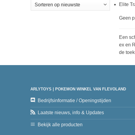
Elite T
Geen pr
Een sch
ex en R
de toek
ARLYTOYS | POKEMON WINKEL VAN FLEVOLAND
Bedrijfsinformatie / Openingstijden
Laatste nieuws, info & Updates
Bekijk alle producten