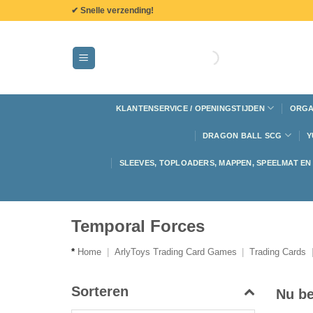
de
✔ Snelle verzending!
inhoud
KLANTENSERVICE / OPENINGSTIJDEN
ORGA
DRAGON BALL SCG
Y
SLEEVES, TOPLOADERS, MAPPEN, SPEELMAT E
Temporal Forces
*
Home
|
ArlyToys Trading Card Games
|
Trading Cards
Sorteren
Nu be