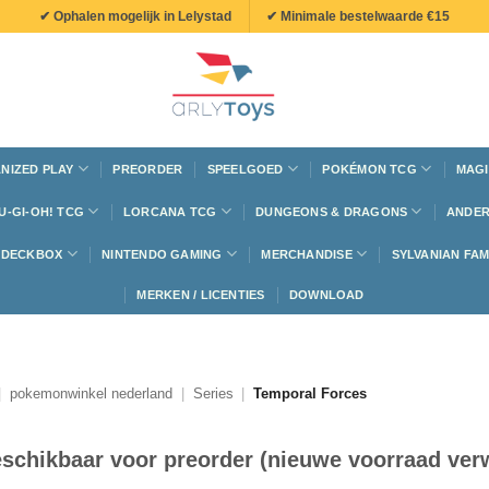
✔ Ophalen mogelijk in Lelystad
✔ Minimale bestelwaarde €15
NIZED PLAY
PREORDER
SPEELGOED
POKÉMON TCG
MAGI
U-GI-OH! TCG
LORCANA TCG
DUNGEONS & DRAGONS
ANDER
N DECKBOX
NINTENDO GAMING
MERCHANDISE
SYLVANIAN FAM
MERKEN / LICENTIES
DOWNLOAD
|
pokemonwinkel nederland
|
Series
|
Temporal Forces
schikbaar voor preorder (nieuwe voorraad verw