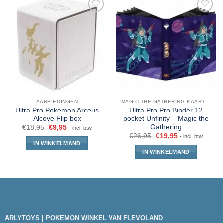
AANBIEDINGEN
MAGIC THE GATHERING KAARTEN
Ultra Pro Pokemon Arceus
Ultra Pro Pro Binder 12
Alcove Flip box
pocket Unfinity – Magic the
Gathering
€
18,95
€
9,95
- incl. btw
€
26,95
€
19,95
- incl. btw
IN WINKELMAND
IN WINKELMAND
ARLYTOYS | POKEMON WINKEL VAN FLEVOLAND