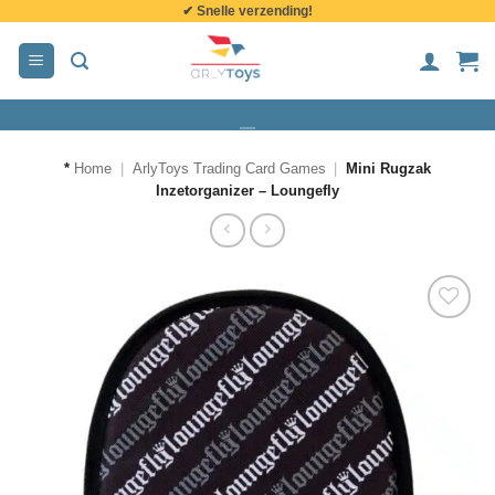
✔ Snelle verzending!
de
inhoud
*
Home
|
ArlyToys Trading Card Games
|
Mini Rugzak
Inzetorganizer – Loungefly