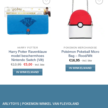
HARRY POTTER
POKEMON MERCHANDISE
Harry Potter Ravenklauw
Pokémon Pokeball Micro
model beschermhoes
Bag – Rood/Wit
Nintendo Switch (Vilt)
€
16,95
- incl. btw
€
13,95
€
5,00
- incl. btw
IN WINKELMAND
IN WINKELMAND
ARLYTOYS | POKEMON WINKEL VAN FLEVOLAND