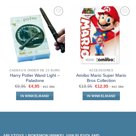
CADEAU'S ONDER DE 10 EURO
ACCESSOIRES
Harry Potter Wand Light –
Amiibo Mario Super Mario
Paladone
Bros Collection
€
9,95
€
4,95
€
18,95
€
12,95
- incl. btw
- incl. btw
IN WINKELMAND
IN WINKELMAND
ARLYTOYS | POKEMON WINKEL VAN FLEVOLAND