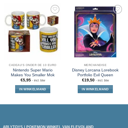
CADEAU'S ONDER DE 10 EURO
MERCHANDISE
Nintendo Super Mario
Disney Lorcana Lorebook
Makes You Smaller Mok
Portfolio Evil Queen
€
5,95
€
19,50
- incl. btw
- incl. btw
IN WINKELMAND
IN WINKELMAND
ARLYTOYS | POKEMON WINKEL VAN FLEVOLAND