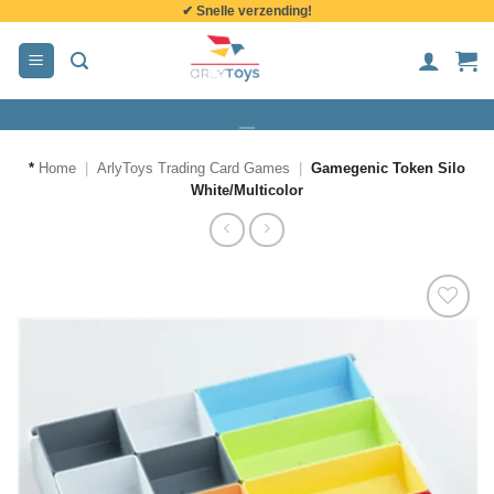
✔ Snelle verzending!
de
inhoud
*
Home
|
ArlyToys Trading Card Games
|
Gamegenic Token Silo
White/Multicolor